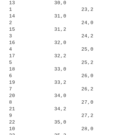
13             30,0

1                       23,2            
14             31,0

2                       24,0            
15             31,2

3                       24,2            
16             32,0

4                       25,0            
17             32,2

5                       25,2            
18             33,0

6                       26,0            
19             33,2

7                       26,2            
20             34,0

8                       27,0            
21             34,2

9                       27,2            
22             35,0

10                      28,0            