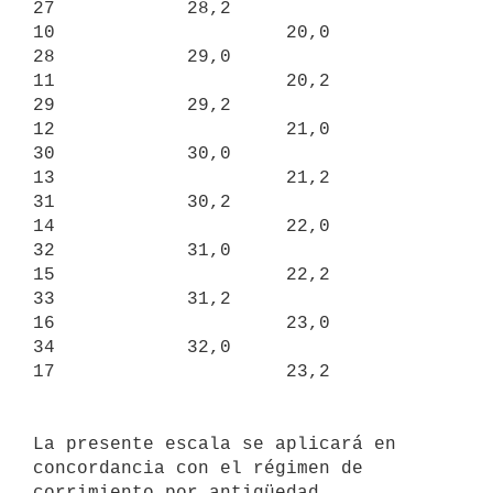
27            28,2

10                     20,0              
28            29,0

11                     20,2              
29            29,2

12                     21,0              
30            30,0

13                     21,2              
31            30,2

14                     22,0              
32            31,0

15                     22,2              
33            31,2

16                     23,0              
34            32,0

17                     23,2           
La presente escala se aplicará en 
concordancia con el régimen de

corrimiento por antigüedad 