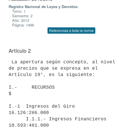
Registro Nacional de Leyes y Decretos:
Tomo: 1
Semestre: 2
Año: 2013
Página: 1466
Referencias a toda la norma
Artículo 2
 La apertura según concepto, al nivel 
de precios que se expresa en el

Artículo 19°, es la siguiente:

I.-     RECURSOS                                               
$

I.-1  Ingresos del Giro                                 
16.126:286.000

      I.1.1.- Ingresos Financieros                      
10.593:481.000
