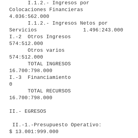
      I.1.2.- Ingresos por 
Colocaciones Financieras      
4.036:562.000

      I.1.2.- Ingresos Netos por 
Servicios               1.496:243.000

I.-2  Otros Ingresos                                       
574:512.000

      Otros varios                                         
574:512.000

      TOTAL INGRESOS                                    
16.700:798.000

I.-3  Financiamiento                                                 
0

      TOTAL RECURSOS                                    
16.700:798.000

II.- EGRESOS

 II.-1.-Presupuesto Operativo:                       
$ 13.001:999.000
