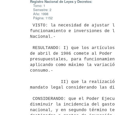
Registro Nacional de Leyes y Decretos:
Tomo: 1
Semestre: 2
Año: 1998
Página: 1152
 VISTO: la necesidad de ajustar los créditos presupuestales de

funcionamiento e inversiones de l
Nacional.-

 RESULTANDO: I) que los artículos 69º, 70º y 82º de la Ley Nº 15.809, de 8

de abril de 1986 comete al Poder 
presupuestales, para funcionamien
aplicando como máximo la variació
consumo.-

            II) que la realización del ajuste debe efectuarse conforme al

mandato legal considerando las di
 CONSIDERANDO: que el Poder Ejecutivo estima necesario en primer término

disminuir la incidencia del gasto
nacional, y en segundo término te