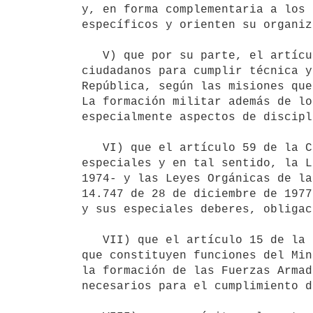
y, en forma complementaria a los 
específicos y orienten su organiz
   V) que por su parte, el artículo 15 expresa que "La educación militar tiene como objeto formar y capacitar 
ciudadanos para cumplir técnica y
República, según las misiones que
La formación militar además de lo
especialmente aspectos de discipl
   VI) que el artículo 59 de la Constitución de la República establece que los militares se regirán por leyes 
especiales y en tal sentido, la L
1974- y las Leyes Orgánicas de la
14.747 de 28 de diciembre de 1977
y sus especiales deberes, obligac
   VII) que el artículo 15 de la Ley 18.650 -Ley Marco de Defensa Nacional- de 19 de febrero de 2010 prescribe 
que constituyen funciones del Min
la formación de las Fuerzas Armad
necesarios para el cumplimiento d