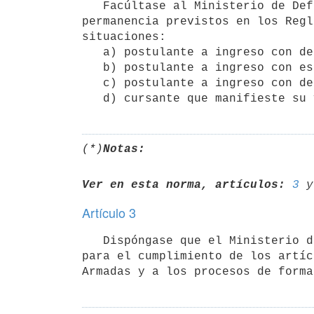
   Facúltase al Ministerio de Defensa Nacional a excepcionar del cumplimiento de los requisitos de ingreso y 
permanencia previstos en los Regl
situaciones:

   a) postulante a ingreso con descendencia cierta o esperada; 

   b) postulante a ingreso con estado civil casado, viudo o divorciado;

   c) postulante a ingreso con descendencia cierta o esperada y de estado civil casado, viudo o divorciado;

(*)
Notas:
Ver en esta norma, artículos:
3
 y
Artículo 3
   Dispóngase que el Ministerio de Defensa Nacional instrumentará la implementación de las medidas necesarias 
para el cumplimiento de los artíc