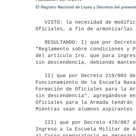
El Registro Nacional de Leyes y Decretos del presen
   VISTO: la necesidad de modificar las condiciones de ingreso y permanencia en las Escuelas de Formación de 
Oficiales, a fin de armonizarlas 
   RESULTANDO: I) que por Decreto 864/988 de 20 de diciembre de 1988 y sus modificativas se aprobó el 
"Reglamento sobre condiciones y P
del artículo 1ro. que para ingres
sin descendencia, debiendo manten
   II) que por Decreto 219/003 del 3 de junio de 2003 se aprobó el "Reglamento de Organización y 
Funcionamiento de la Escuela Nava
Formación de Oficiales para la Ar
sin descendencia", agregándose en
Oficiales para la Armada tendrán 
Mientras sean alumnos aspirantes 
   III) que por Decreto 470/007 de 3 de diciembre de 2007 se aprobó el "Reglamento sobre Condiciones de 
Ingreso a la Escuela Militar de A
al Curso preparatorio es necesari