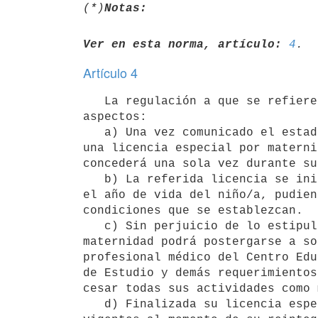
(*)
Notas:
Ver en esta norma, artículo:
4
Artículo 4
   La regulación a que se refiere el artículo precedente deberá considerar entre otros, los siguientes 
aspectos:

   a) Una vez comunicado el estado de gravidez a la institución educativa militar, la cadete tendrá derecho a 
una licencia especial por materni
concederá una sola vez durante su
   b) La referida licencia se iniciará a partir de su comunicación del estado de gravidez y se extenderá hasta 
el año de vida del niño/a, pudien
condiciones que se establezcan.

   c) Sin perjuicio de lo estipulado en el literal anterior, la fecha de inicio de la licencia especial por 
maternidad podrá postergarse a so
profesional médico del Centro Edu
de Estudio y demás requerimientos
cesar todas sus actividades como 
   d) Finalizada su licencia especial por maternidad, deberá completar los requisitos del Plan de Estudios 