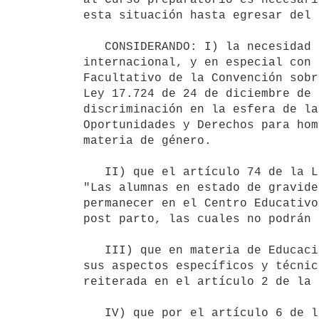
esta situación hasta egresar del 
   CONSIDERANDO: I) la necesidad de armonizar los Decretos antes citados a la normativa nacional e 
internacional, y en especial con 
Facultativo de la Convención sobr
Ley 17.724 de 24 de diciembre de 
discriminación en la esfera de la
Oportunidades y Derechos para hom
materia de género.

   II) que el artículo 74 de la Ley 18.437 -Ley General de Educación- de 12 de diciembre de 2008 prevé que 
"Las alumnas en estado de gravide
permanecer en el Centro Educativo
post parto, las cuales no podrán 
   III) que en materia de Educación Militar el artículo 105 de la Ley 18.437 antes citada establece que "en 
sus aspectos específicos y técnic
reiterada en el artículo 2 de la 
   IV) que por el artículo 6 de la citada Ley 19.188 la educación militar constituye un sistema independiente 