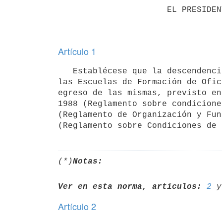
                      EL PRESIDENTE DE LA REPÚBLICA

Artículo 1
   Establécese que la descendencia cierta o esperada no constituirá causal de baja por parte de quienes cursan 
las Escuelas de Formación de Ofic
egreso de las mismas, previsto en
1988 (Reglamento sobre condicione
(Reglamento de Organización y Fun
(*)
Notas:
Ver en esta norma, artículos:
2
 y
Artículo 2