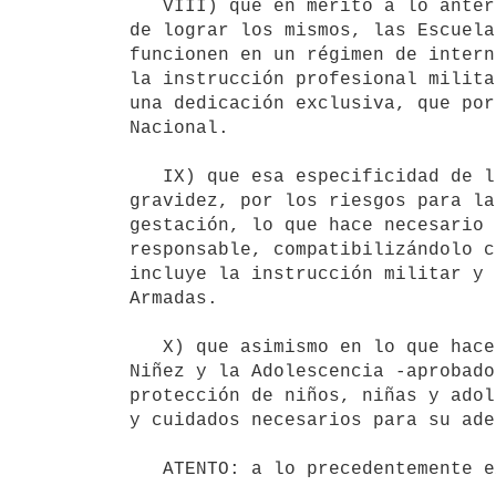
   VIII) que en mérito a lo anterior, la educación militar tiene fines y objetivos específicos y a los efectos 
de lograr los mismos, las Escuela
funcionen en un régimen de intern
la instrucción profesional milita
una dedicación exclusiva, que por
Nacional.

   IX) que esa especificidad de la formación militar, en principio resulta incompatible con el estado de 
gravidez, por los riesgos para la
gestación, lo que hace necesario 
responsable, compatibilizándolo c
incluye la instrucción militar y 
Armadas.

   X) que asimismo en lo que hace a la paternidad y maternidad responsable, el artículo 24 del Código de la 
Niñez y la Adolescencia -aprobado
protección de niños, niñas y adol
y cuidados necesarios para su ade
   ATENTO: a lo precedentemente expuesto;.     
