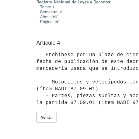
Registro Nacional de Leyes y Decretos:
Tomo: 1
Semestre: 2
Año: 1992
Página: 30
Artículo 4
   Prohíbese por un plazo de ciento veinte días contados a partir de la

fecha de publicación de este decr
mercadería usada que se introduzc
   - Motociclos y velocípedos con motor auxiliar con sidecar o sin él

(ítem NADI 87.09.01).

   - Partes, piezas sueltas y accesorios de los vehículos comprendidos en

Ayuda