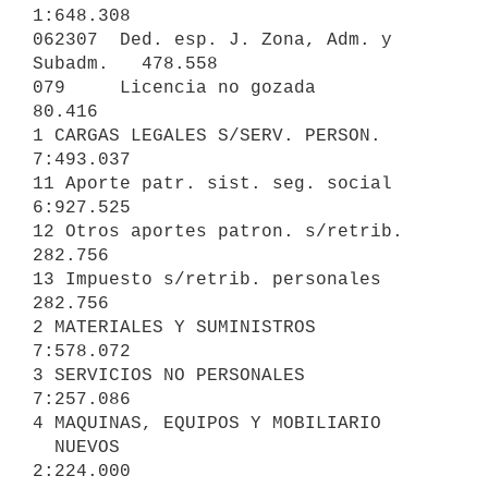
1:648.308

062307  Ded. esp. J. Zona, Adm. y 
Subadm.   478.558

079     Licencia no gozada                   
80.416

1 CARGAS LEGALES S/SERV. PERSON.                         
7:493.037

11 Aporte patr. sist. seg. social         
6:927.525

12 Otros aportes patron. s/retrib.          
282.756

13 Impuesto s/retrib. personales            
282.756

2 MATERIALES Y SUMINISTROS                               
7:578.072

3 SERVICIOS NO PERSONALES                                
7:257.086

4 MAQUINAS, EQUIPOS Y MOBILIARIO

  NUEVOS                                                 
2:224.000
