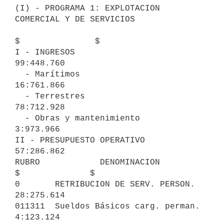
(I) - PROGRAMA 1: EXPLOTACION 
COMERCIAL Y DE SERVICIOS

$               $

I - INGRESOS                                          
99:448.760

  - Marítimos                            
16:761.866

  - Terrestres                           
78:712.928

  - Obras y mantenimiento                 
3:973.966

II - PRESUPUESTO OPERATIVO                            
57:286.862

RUBRO            DENOMINACION              
$              $

0       RETRIBUCION DE SERV. PERSON.                  
28:275.614

011311  Sueldos Básicos carg. perman.     
4:123.124
