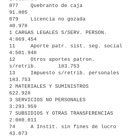
077    Quebranto de caja                      
91.805

079    Licencia no gozada                     
40.978

1 CARGAS LEGALES S/SERV. PERSON.                         
4:869.454

11     Aporte patr. sist. seg. social      
4:501.948

12     Otros aportes patron. 
s/retrib.       183.753

13     Impuesto s/retrib. personales         
183.753

2 MATERIALES Y SUMINISTROS                                 
622.928

3 SERVICIOS NO PERSONALES                  
3:293.959

7 SUBSIDIOS Y OTRAS TRANSFERENCIAS                       
2:080.011

74     A Instit. sin fines de lucro           
43.073
