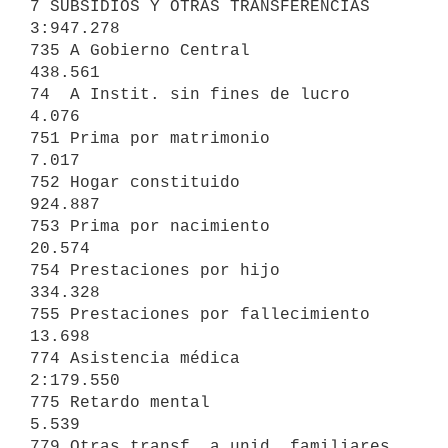
7 SUBSIDIOS Y OTRAS TRANSFERENCIAS                       
3:947.278

735 A Gobierno Central                      
438.561

74  A Instit. sin fines de lucro              
4.076

751 Prima por matrimonio                      
7.017

752 Hogar constituido                       
924.887

753 Prima por nacimiento                     
20.574

754 Prestaciones por hijo                   
334.328

755 Prestaciones por fallecimiento           
13.698

774 Asistencia médica                     
2:179.550

775 Retardo mental                            
5.539

779 Otras transf. a unid. familiares         