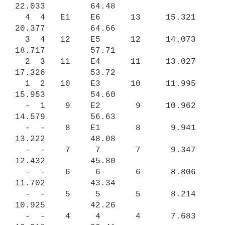
22.033         64.48

  4  4   E1    E6      13     15.321    
20.377         64.66

  3  4   12    E5      12     14.073    
18.717         57.71

  2  3   11    E4      11     13.027    
17.326         53.72

  1  2   10    E3      10     11.995    
15.953         54.60

  -  1    9    E2       9     10.962    
14.579         56.63

  -  -    8    E1       8      9.941    
13.222         48.08

  -  -    7     7       7      9.347    
12.432         45.80

  -  -    6     6       6      8.806    
11.702         43.34

  -  -    5     5       5      8.214    
10.925         42.26

  -  -    4     4       4      7.683    