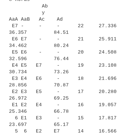
           Ab

           y

AaA AaB   Ac    Ad

 E7 -     -     -      22     27.336    
36.357         84.51

 E6 E7    -     -      21     25.911    
34.462         80.24

 E5 E6    -     -      20     24.508    
32.596         76.44

 E4 E5   E7     -      19     23.108    
30.734         73.26

 E3 E4   E6     -      18     21.696    
28.856         70.87

 E2 E3   E5     -      17     20.280    
26.972         69.25

 E1 E2   E4     -      16     19.057    
25.346         66.78

  6 E1   E3     -      15     17.817    
23.697         65.17

  5  6   E2    E7      14     16.566    