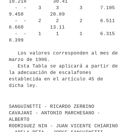
10.218         30.41

  -  -    3     3       3      7.105     
9.450         20.89

  -  -    2     2       2      6.511     
8.660         13.11

  -  -    1     1       1      6.315     
8.399

   Los valores corresponden al mes de 
marzo de 1986.

   Esta Tabla se aplicará a partir de 
la adecuación de escalafones

establecida en el artículo 45 de 
SANGUINETTI - RICARDO ZERBINO 
CAVAJANI - ANTONIO MARCHESANO - 
ALBERTO

RODRIGUEZ NIN - JUAN VICENTE CHIARINO 