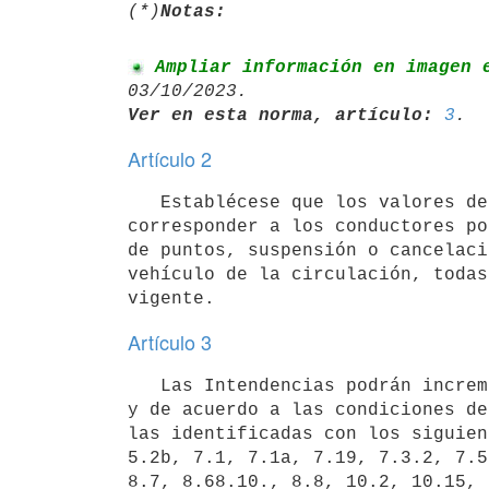
(*)
Notas:
 Ampliar información en imagen 
Ver en esta norma, artículo:
3
Artículo 2
   Establécese que los valores de las multas que se aprueban constituyen parte de las sanciones que podrán 
corresponder a los conductores po
de puntos, suspensión o cancelaci
vehículo de la circulación, todas
Artículo 3
   Las Intendencias podrán incrementar o disminuir en un 50% (cincuenta por ciento), dentro de su jurisdicción 
y de acuerdo a las condiciones de
las identificadas con los siguien
5.2b, 7.1, 7.1a, 7.19, 7.3.2, 7.5
8.7, 8.68.10., 8.8, 10.2, 10.15, 