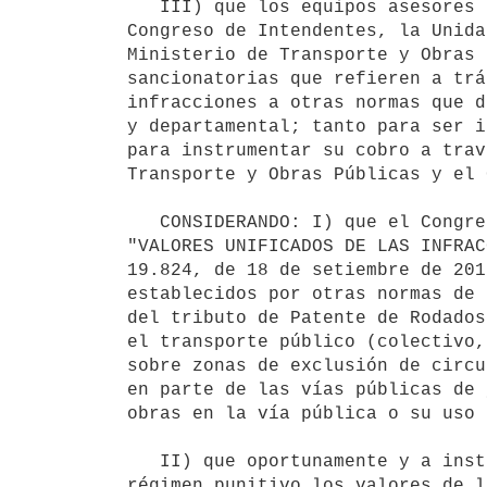
   III) que los equipos asesores de los organismos involucrados en este proceso de unificación, tales como el 
Congreso de Intendentes, la Unida
Ministerio de Transporte y Obras 
sancionatorias que refieren a trá
infracciones a otras normas que d
y departamental; tanto para ser i
para instrumentar su cobro a trav
Transporte y Obras Públicas y el 
   CONSIDERANDO: I) que el Congreso de Intendentes por Resolución N° 68/022, de 19 de mayo de 2022, aprobó los 
"VALORES UNIFICADOS DE LAS INFRAC
19.824, de 18 de setiembre de 201
establecidos por otras normas de 
del tributo de Patente de Rodados
el transporte público (colectivo,
sobre zonas de exclusión de circu
en parte de las vías públicas de 
obras en la vía pública o su uso 
   II) que oportunamente y a instancias del Ministerio de Transporte y Obras Públicas, se adicionarán a este 
régimen punitivo los valores de l