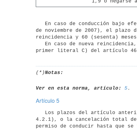
1,9 o negarse 
   En caso de conducción bajo efectos de drogas o rehusarse al examen (artículo 46 de la Ley N° 18.191, de 14 
de noviembre de 2007), el plazo d
reincidencia y 60 (sesenta) meses
   En caso de nueva reincidencia, se podrá cancelar la licencia de conducir del infractor como dispone el 
(*)
Notas:
Ver en esta norma, artículo:
5
Artículo 5
   Los plazos del artículo anterior se extenderán hasta la verificación del pago total de la multa (código 
4.2.1), o la cancelación total de
permiso de conducir hasta que se 