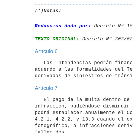
(*)
Notas:
Redacción dada por:
 Decreto Nº 18
TEXTO ORIGINAL:
 Decreto Nº 303/02
Artículo 6
   Las Intendencias podrán financiar el pago de las multas de tránsito impuestas en su jurisdicción, de 
acuerdo a las formalidades del Te
Artículo 7
   El pago de la multa dentro de los 30 (treinta) días de verificada será considerado como aceptación de la 
infracción, pudiéndose disminuir 
podrá establecer anualmente el Co
4.2.1, 4.2.2, y 13.3 cuando el ex
fotográfico, o infracciones deriv