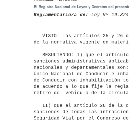
El Registro Nacional de Leyes y Decretos del presen
Reglamentario/a de:
 Ley Nº 19.824
   VISTO: los artículos 25 y 26 de la Ley N° 19.824, de 18 de setiembre de 2019, referida a la "Actualización 
de la normativa vigente en materi
   RESULTANDO: I) que el artículo 25 de la Ley N° 19.824, de 18 de setiembre de 2019, establece que: "Las 
sanciones administrativas aplicab
nacionales y departamentales son:
Único Nacional de Conducir e inha
de Conducir con inhabilitación to
de acuerdo a lo que fije la regla
retiro del vehículo de la circula
   II) que el artículo 26 de la citada Ley, reguló que: "El Poder Ejecutivo reglamentará los valores de las 
sanciones de todas las infraccion
Seguridad Vial por el Congreso de