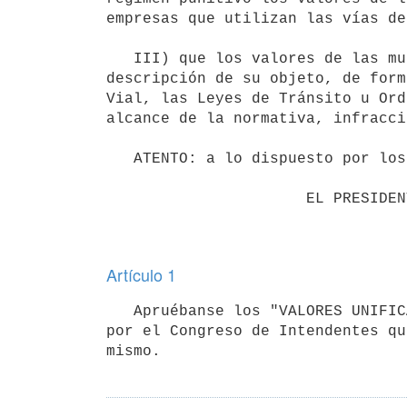
empresas que utilizan las vías de
   III) que los valores de las multas que se aprueban se organizan en capítulos numerados con una breve 
descripción de su objeto, de form
Vial, las Leyes de Tránsito u Ord
alcance de la normativa, infracci
   ATENTO: a lo dispuesto por los artículos 25 y 26 de la Ley N° 19.824, de 18 de setiembre de 2019;

                      EL PRESIDENTE DE LA REPÚBLICA

Artículo 1
   Apruébanse los "VALORES UNIFICADOS DE LAS INFRACCIONES DE TRÁNSITO", de acuerdo a la propuesta realizada 
por el Congreso de Intendentes qu
mismo.