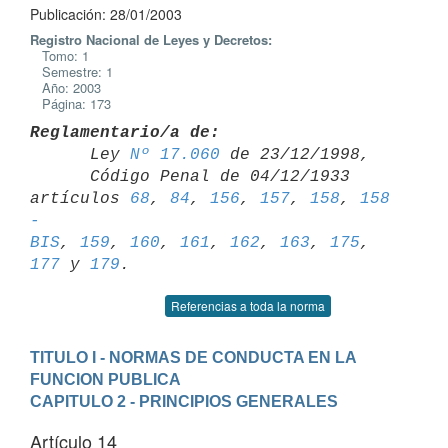
Publicación: 28/01/2003
Registro Nacional de Leyes y Decretos:
Tomo: 1
Semestre: 1
Año: 2003
Página: 173
Reglamentario/a de:

      Ley 
Nº 17.060
 de 23/12/1998,

      Código Penal de 04/12/1933 
artículos 
68
, 
84
, 
156
, 
157
, 
158
, 
158 
- 

BIS
, 
159
, 
160
, 
161
, 
162
, 
163
, 
175
, 
177
 y 
179
Referencias a toda la norma
TITULO I - NORMAS DE CONDUCTA EN LA 
FUNCION PUBLICA
CAPITULO 2 - PRINCIPIOS GENERALES
Artículo 14