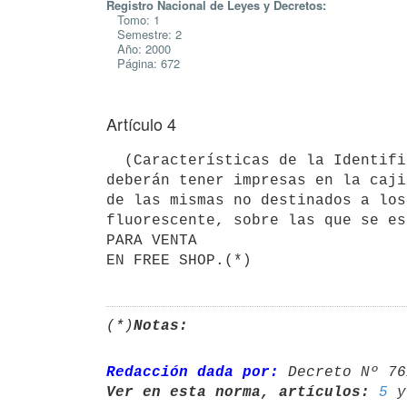
Registro Nacional de Leyes y Decretos:
Tomo: 1
Semestre: 2
Año: 2000
Página: 672
Artículo 4
  (Características de la Identificación) Las cajillas de cigarrillos que tengan los destinos referidos, 
deberán tener impresas en la caji
de las mismas no destinados a los
fluorescente, sobre las que se es
PARA VENTA

(*)
Notas:
Redacción dada por:
 Decreto Nº 76
Ver en esta norma, artículos:
5
 y