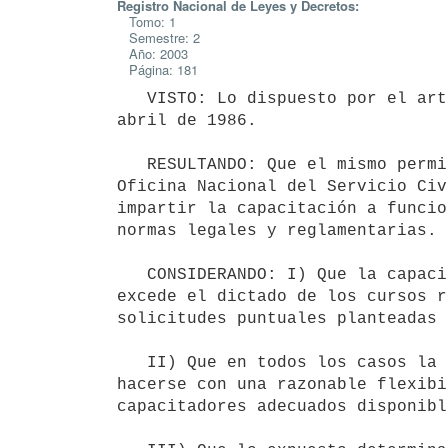
Registro Nacional de Leyes y Decretos:
Tomo: 1
Semestre: 2
Año: 2003
Página: 181
   VISTO: Lo dispuesto por el artículo 141 de la Ley Nº 15.809 de 8 de 

abril de 1986.

   RESULTANDO: Que el mismo permite la contratación por parte de la 

Oficina Nacional del Servicio Civ
impartir la capacitación a funcio
normas legales y reglamentarias.

   CONSIDERANDO: I) Que la capacitación que brinda dicha Oficina Nacional 

excede el dictado de los cursos r
solicitudes puntuales planteadas 
   II) Que en todos los casos la selección del personal docente debe 

hacerse con una razonable flexibi
capacitadores adecuados disponible