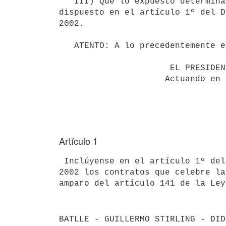
   III) Que lo expuesto determina excluir dichas contrataciones de lo 

dispuesto en el artículo 1º del D
2002.

   ATENTO: A lo precedentemente expuesto.

                      EL PRESIDENTE DE LA REPUBLICA                       

                     Actuando en Consejo de Ministros                     

Artículo 1
 Inclúyense en el artículo 1º del Decreto Nº 208/002 de 11 de junio de 

2002 los contratos que celebre la
BATLLE - GUILLERMO STIRLING - DID