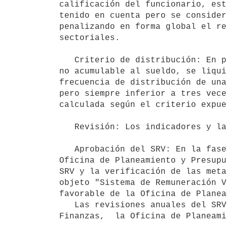
calificación del funcionario, est
tenido en cuenta pero se consider
penalizando en forma global el re
sectoriales.

   Criterio de distribución: En particular se tendrá en cuenta que la partida surgirá de una medición anual, 
no acumulable al sueldo, se liqui
frecuencia de distribución de una
pero siempre inferior a tres vece
calculada según el criterio expue
   Revisión: Los indicadores y las metas se revisarán anualmente.

   Aprobación del SRV: En la fase de diseño del SRV el Ente, el Ministerio de Economía y Finanzas  y la 
Oficina de Planeamiento y Presupu
SRV y la verificación de las meta
objeto "Sistema de Remuneración V
favorable de la Oficina de Planea
   Las revisiones anuales del SRV deberán contar con el previo informe favorable del Ministerio de Economía y 
Finanzas,  la Oficina de Planeami