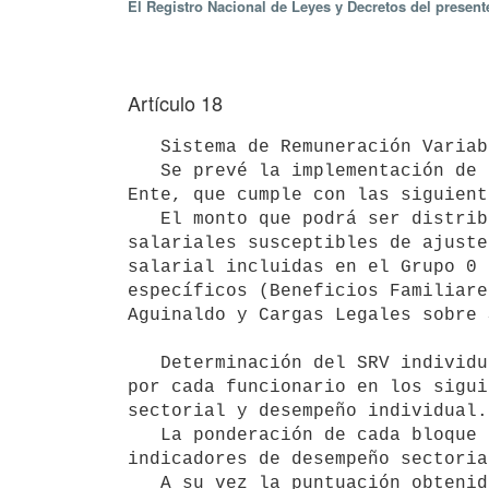
El Registro Nacional de Leyes y Decretos del presen
Artículo 18
   Sistema de Remuneración Variable  (SRV):

   Se prevé la implementación de un Sistema de Remuneración Variable para la totalidad de los funcionarios del 
Ente, que cumple con las siguient
   El monto que podrá ser distribuido por el SRV, deberá ser inferior a un máximo del 12% de las partidas 
salariales susceptibles de ajuste
salarial incluidas en el Grupo 0 
específicos (Beneficios Familiare
Aguinaldo y Cargas Legales sobre 
   Determinación del SRV individual: La Remuneración variable será pagada en función de la puntuación obtenida 
por cada funcionario en los sigui
sectorial y desempeño individual.

   La ponderación de cada bloque será del 30% para los indicadores de desempeño institucional, 50% para los 
indicadores de desempeño sectoria
   A su vez la puntuación obtenida en los diferentes indicadores, ponderado por la importancia que se asignará 