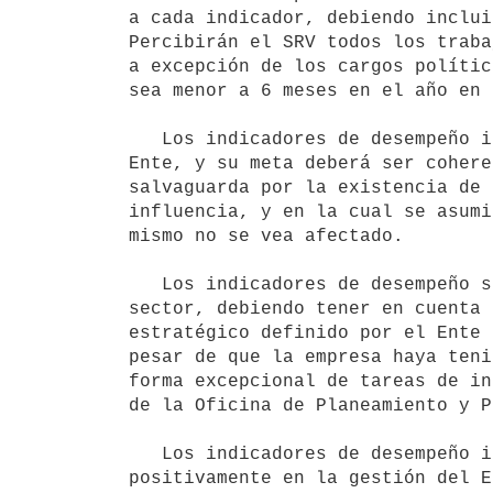
a cada indicador, debiendo inclui
Percibirán el SRV todos los traba
a excepción de los cargos polític
sea menor a 6 meses en el año en 
   Los indicadores de desempeño institucional contendrán como mínimo uno relacionado con los resultados del 
Ente, y su meta deberá ser cohere
salvaguarda por la existencia de 
influencia, y en la cual se asumi
mismo no se vea afectado.

   Los indicadores de desempeño sectorial medirán el desempeño físico en términos de productividad a nivel de 
sector, debiendo tener en cuenta 
estratégico definido por el Ente 
pesar de que la empresa haya teni
forma excepcional de tareas de in
de la Oficina de Planeamiento y P
   Los indicadores de desempeño individual alentarán conductas de los funcionarios que repercutan 
positivamente en la gestión del E