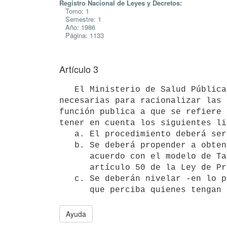
Registro Nacional de Leyes y Decretos:
Tomo: 1
Semestre: 1
Año: 1986
Página: 1133
Artículo 3
   El Ministerio de Salud Pública, al disponer las modificaciones

necesarias para racionalizar las 
función publica a que se refiere 
tener en cuenta los siguientes li
   a. El procedimiento deberá ser objetivo.

   b. Se deberá propender a obtener una adecuada pirámide salarial, de

      acuerdo con el modelo de Tabla de Sueldos y Compensaciones del

      artículo 50 de la Ley de Presupuesto Nacional 15.809.

   c. Se deberán nivelar -en lo posible- las compensaciones a la persona

Ayuda