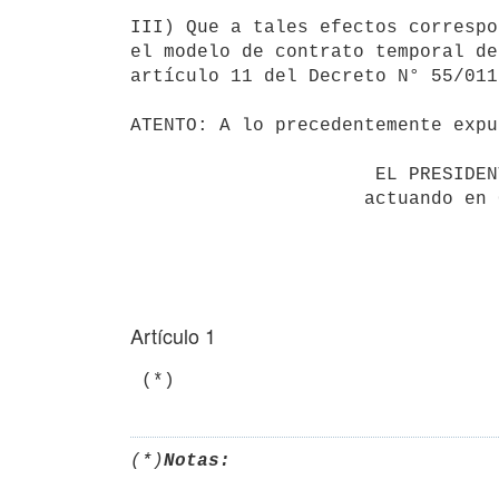
III) Que a tales efectos correspo
el modelo de contrato temporal de
artículo 11 del Decreto N° 55/011;
ATENTO: A lo precedentemente expu
                      EL PRESIDENTE DE LA REPÚBLICA

                     actuando en Consejo de Ministros

Artículo 1
 (*)
(*)
Notas: