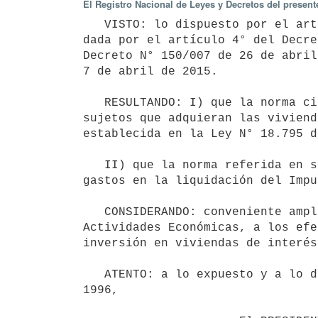
El Registro Nacional de Leyes y Decretos del presen
   VISTO: lo dispuesto por el artículo 10 del Decreto N° 355/011 de 6 de octubre de 2011, con la redacción 
dada por el artículo 4° del Decre
Decreto N° 150/007 de 26 de abril
7 de abril de 2015.

   RESULTANDO: I) que la norma citada en primer orden establece los beneficios tributarios aplicables a los 
sujetos que adquieran las viviend
establecida en la Ley N° 18.795 d
   II) que la norma referida en segundo orden establece una serie de excepciones en materia de deducción de 
gastos en la liquidación del Impu
   CONSIDERANDO: conveniente ampliar el elenco de gastos deducibles del Impuesto a las Rentas de las 
Actividades Económicas, a los efe
inversión en viviendas de interés
   ATENTO: a lo expuesto y a lo dispuesto por el literal M) del artículo 22 del Título 4 del Texto Ordenado 
1996,
