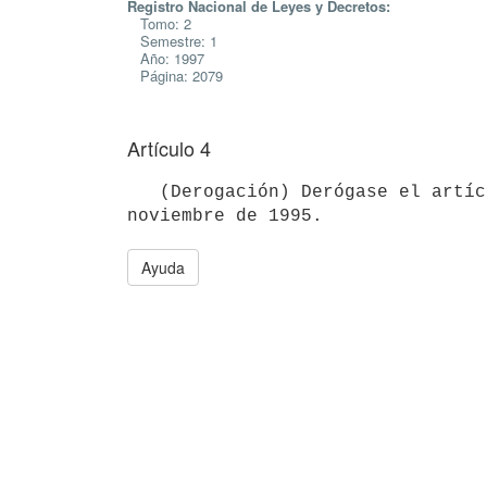
Registro Nacional de Leyes y Decretos:
Tomo: 2
Semestre: 1
Año: 1997
Página: 2079
Artículo 4
   (Derogación) Derógase el artículo 66 del Decreto Nº 399/995, de 3 de

Ayuda