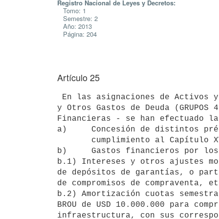
Registro Nacional de Leyes y Decretos:
Tomo: 1
Semestre: 2
Año: 2013
Página: 204
Artículo 25
 En las asignaciones de Activos y Aplicaciones Financieras y de Intereses

y Otros Gastos de Deuda (GRUPOS 4
Financieras - se han efectuado la
a)     Concesión de distintos pré
       cumplimiento al Capítulo XVII de la Ley N° 11.029, entre otros.

b)     Gastos financieros por los
b.1) Intereses y otros ajustes mo
de depósitos de garantías, o part
de compromisos de compraventa, etc
b.2) Amortización cuotas semestra
BROU de USD 10.000.000 para compr
infraestructura, con sus correspo