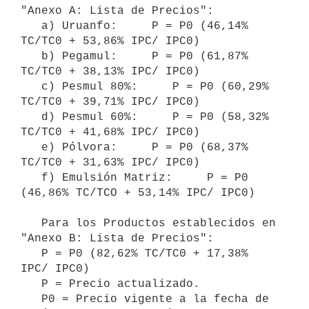
"Anexo A: Lista de Precios":

   a) Uruanfo:     P = P0 (46,14% 
TC/TC0 + 53,86% IPC/ IPC0)

   b) Pegamul:     P = P0 (61,87% 
TC/TC0 + 38,13% IPC/ IPC0)

   c) Pesmul 80%:     P = P0 (60,29% 
TC/TC0 + 39,71% IPC/ IPC0)

   d) Pesmul 60%:     P = P0 (58,32% 
TC/TC0 + 41,68% IPC/ IPC0)

   e) Pólvora:     P = P0 (68,37% 
TC/TC0 + 31,63% IPC/ IPC0)

   f) Emulsión Matriz:     P = P0 
(46,86% TC/TCO + 53,14% IPC/ IPC0)

   Para los Productos establecidos en 
"Anexo B: Lista de Precios":

   P = P0 (82,62% TC/TC0 + 17,38% 
IPC/ IPC0)

   P = Precio actualizado.

   P0 = Precio vigente a la fecha de 