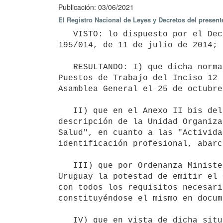
Publicación: 03/06/2021
El Registro Nacional de Leyes y Decretos del presen
   VISTO: lo dispuesto por el Decreto N° 272/013, de 2 de setiembre de 2013, modificado por el Decreto N° 
195/014, de 11 de julio de 2014;

   RESULTANDO: I) que dicha norma sancionó el Proyecto de Reformulación de la Estructura Organizativa y de 
Puestos de Trabajo del Inciso 12 
Asamblea General el 25 de octubre
   II) que en el Anexo II bis del precitado Decreto, en el Formulario FR-DIGO-002-12 (Página 10), en la 
descripción de la Unidad Organiza
Salud", en cuanto a las "Activida
identificación profesional, abarc
   III) que por Ordenanza Ministerial N° 723, de 9 de setiembre de 2016, se otorgó al Colegio Médico del 
Uruguay la potestad de emitir el 
con todos los requisitos necesari
constituyéndose el mismo en docum
   IV) que en vista de dicha situación se solicitó por la Dirección del Departamento de Habilitación y Control 