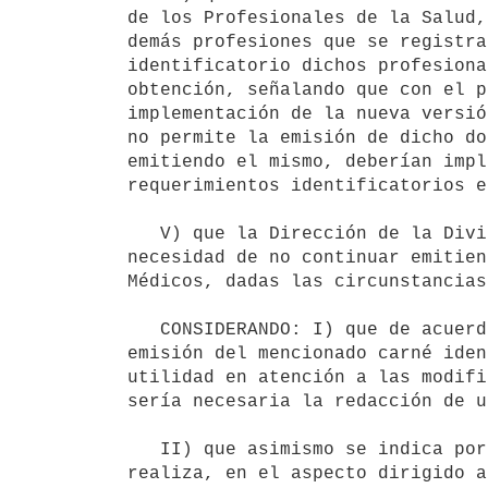
de los Profesionales de la Salud,
demás profesiones que se registra
identificatorio dichos profesiona
obtención, señalando que con el p
implementación de la nueva versió
no permite la emisión de dicho do
emitiendo el mismo, deberían impl
requerimientos identificatorios e
   V) que la Dirección de la División Evaluación y Monitoreo del Personal de Salud, informa favorablemente la 
necesidad de no continuar emitien
Médicos, dadas las circunstancias
   CONSIDERANDO: I) que de acuerdo a lo informado por la Dirección de la División Servicios Jurídicos, si la 
emisión del mencionado carné iden
utilidad en atención a las modifi
sería necesaria la redacción de u
   II) que asimismo se indica por dicha División que la vigilancia del ejercicio de las profesiones se 
realiza, en el aspecto dirigido a