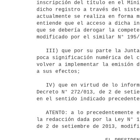
inscripción del título en el Mini
dicho registro a través del siste
actualmente se realiza en forma m
entiende que el acceso a dicha in
que se debería derogar la compete
modificado por el similar N° 195/
   III) que por su parte la Junta Nacional de Salud otorga su aval al temperamento aconsejado, atento a la 
poca significación numérica del c
volver a implementar la emisión d
a sus efectos;

   IV) que en virtud de lo informado, corresponde proceder en consecuencia dictando Decreto modificatorio del 
Decreto N° 272/013, de 2 de setie
en el sentido indicado precedente
   ATENTO: a lo precedentemente expuesto, lo establecido en la Ley N° 17.730, de 31 de diciembre de 2003, en 
la redacción dada por la Ley N° 1
de 2 de setiembre de 2013, modifi