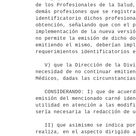
de los Profesionales de la Salud,
demás profesiones que se registra
identificatorio dichos profesiona
obtención, señalando que con el p
implementación de la nueva versió
no permite la emisión de dicho do
emitiendo el mismo, deberían impl
requerimientos identificatorios e
   V) que la Dirección de la División Evaluación y Monitoreo del Personal de Salud, informa favorablemente la 
necesidad de no continuar emitien
Médicos, dadas las circunstancias
   CONSIDERANDO: I) que de acuerdo a lo informado por la Dirección de la División Servicios Jurídicos, si la 
emisión del mencionado carné iden
utilidad en atención a las modifi
sería necesaria la redacción de u
   II) que asimismo se indica por dicha División que la vigilancia del ejercicio de las profesiones se 
realiza, en el aspecto dirigido a