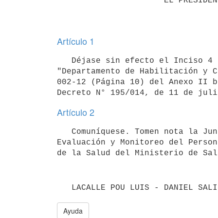
                      EL PRESIDENTE DE LA REPÚBLICA

Artículo 1
   Déjase sin efecto el Inciso 4 en la descripción de las "Actividades Claves", de la Unidad Organizativa 
"Departamento de Habilitación y C
002-12 (Página 10) del Anexo II b
Artículo 2
   Comuníquese. Tomen nota la Junta Nacional de Salud, la Dirección General de la Salud, la División 
Evaluación y Monitoreo del Person
Ayuda