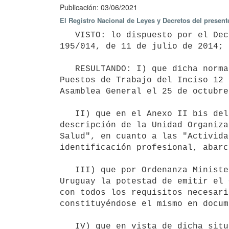
Publicación: 03/06/2021
El Registro Nacional de Leyes y Decretos del presen
   VISTO: lo dispuesto por el Decreto N° 272/013, de 2 de setiembre de 2013, modificado por el Decreto N° 
195/014, de 11 de julio de 2014;

   RESULTANDO: I) que dicha norma sancionó el Proyecto de Reformulación de la Estructura Organizativa y de 
Puestos de Trabajo del Inciso 12 
Asamblea General el 25 de octubre
   II) que en el Anexo II bis del precitado Decreto, en el Formulario FR-DIGO-002-12 (Página 10), en la 
descripción de la Unidad Organiza
Salud", en cuanto a las "Activida
identificación profesional, abarc
   III) que por Ordenanza Ministerial N° 723, de 9 de setiembre de 2016, se otorgó al Colegio Médico del 
Uruguay la potestad de emitir el 
con todos los requisitos necesari
constituyéndose el mismo en docum
   IV) que en vista de dicha situación se solicitó por la Dirección del Departamento de Habilitación y Control 