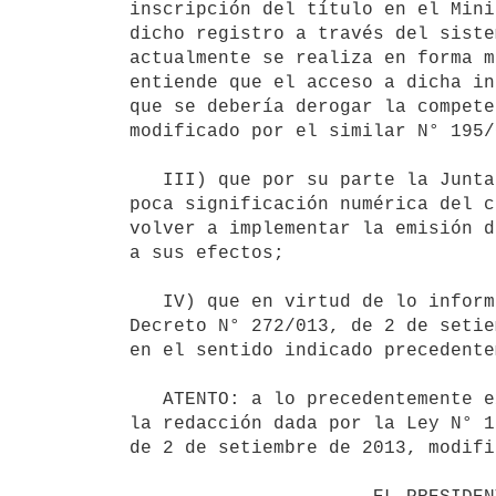
inscripción del título en el Mini
dicho registro a través del siste
actualmente se realiza en forma m
entiende que el acceso a dicha in
que se debería derogar la compete
modificado por el similar N° 195/
   III) que por su parte la Junta Nacional de Salud otorga su aval al temperamento aconsejado, atento a la 
poca significación numérica del c
volver a implementar la emisión d
a sus efectos;

   IV) que en virtud de lo informado, corresponde proceder en consecuencia dictando Decreto modificatorio del 
Decreto N° 272/013, de 2 de setie
en el sentido indicado precedente
   ATENTO: a lo precedentemente expuesto, lo establecido en la Ley N° 17.730, de 31 de diciembre de 2003, en 
la redacción dada por la Ley N° 1
de 2 de setiembre de 2013, modifi