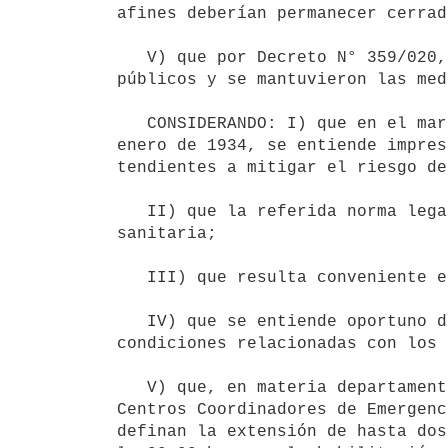
afines deberían permanecer cerrad
   V) que por Decreto N° 359/020, de 22 de diciembre de 2020, se suspendieron nuevamente los espectáculos 
públicos y se mantuvieron las med
   CONSIDERANDO: I) que en el marco de lo establecido por los artículos 1° y 2° de la Ley N° 9.202, de 12 de 
enero de 1934, se entiende impres
tendientes a mitigar el riesgo de
   II) que la referida norma legal le atribuye al Poder Ejecutivo la competencia en materia de policía 
sanitaria;

   III) que resulta conveniente establecer un ajuste en las medidas adoptadas;

   IV) que se entiende oportuno disponer la apertura de los espectáculos públicos, sujeta a ciertas 
condiciones relacionadas con los 
   V) que, en materia departamental y en el marco de las competencias asignadas a los Intendentes y a los 
Centros Coordinadores de Emergenc
definan la extensión de hasta dos