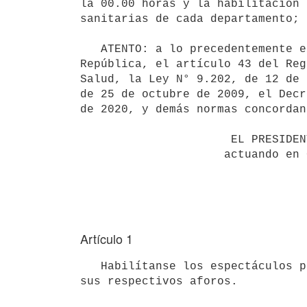
la 00.00 horas y la habilitación 
sanitarias de cada departamento;

   ATENTO: a lo precedentemente expuesto y a lo dispuesto por el artículo 44 de la Constitución de la 
República, el artículo 43 del Reg
Salud, la Ley N° 9.202, de 12 de 
de 25 de octubre de 2009, el Decr
de 2020, y demás normas concordan
                      EL PRESIDENTE DE LA REPÚBLICA

                     actuando en Consejo de Ministros

Artículo 1
   Habilítanse los espectáculos públicos dando cumplimiento en todos los casos a los protocolos aprobados con 