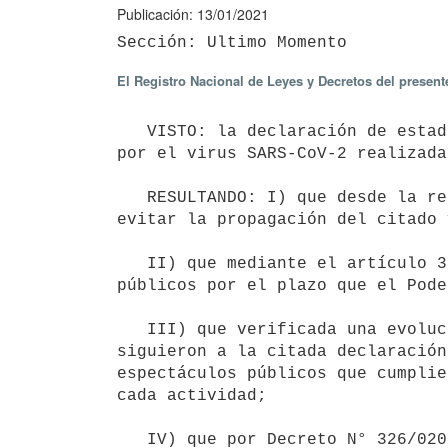
Publicación: 13/01/2021
El Registro Nacional de Leyes y Decretos del presen
   VISTO: la declaración de estado de emergencia nacional sanitaria como consecuencia de la pandemia originada 
por el virus SARS-CoV-2 realizada
   RESULTANDO: I) que desde la referida declaración, el Poder Ejecutivo ha adoptado diversas medidas para 
evitar la propagación del citado 
   II) que mediante el artículo 3° del Decreto N° 93/020, se dispuso la suspensión de todos los espectáculos 
públicos por el plazo que el Pode
   III) que verificada una evolución controlada en la propagación del virus, en el transcurso de los meses que 
siguieron a la citada declaración
espectáculos públicos que cumplie
cada actividad;

   IV) que por Decreto N° 326/020, de 2 de diciembre de 2020, se dispuso que los bares, pubs, restaurantes y 