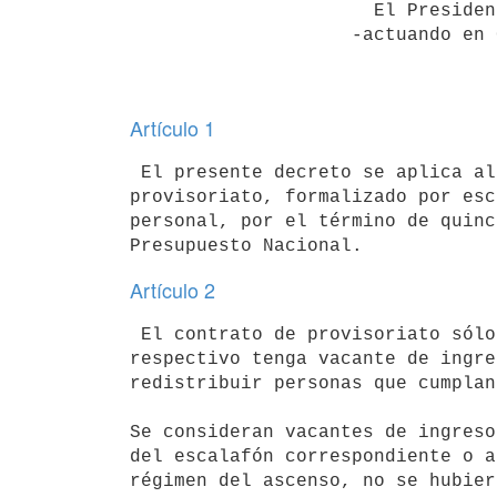
                      El Presidente de la República

                    -actuando en Consejo de Ministros-

Artículo 1
 El presente decreto se aplica al personal que en virtud de un contrato de

provisoriato, formalizado por esc
personal, por el término de quinc
Artículo 2
 El contrato de provisoriato sólo se podrá realizar cuando el Inciso

respectivo tenga vacante de ingre
redistribuir personas que cumplan
Se consideran vacantes de ingreso
del escalafón correspondiente o a
régimen del ascenso, no se hubier