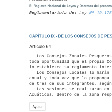
El Registro Nacional de Leyes y Decretos del presen
Reglamentario/a de:
 Ley 
Nº 19.175
CAPÍTULO IX - DE LOS CONSEJOS DE PE
Artículo 64
   Los Consejos Zonales Pesqueros sesionarán a propuesta de la Dirección Nacional de Recursos Acuáticos o en 
toda oportunidad que el propio Co
lo establezca su reglamento intern
   Los Consejos Locales lo harán de acuerdo a las necesidades existentes, con un mínimo de 1 (una) reunión 
anual y toda vez que lo proponga 
de tres de sus integrantes, según
   Las sesiones se realizarán en el lugar que designe o proporcione la Dirección Nacional de Recursos 
Acuáticos, dentro de la zona resp
Ayuda