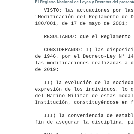
El Registro Nacional de Leyes y Decretos del presen
   VISTO: las actuaciones por las cuales el Comando General de la Armada solicita la sustitución de la 
"Modificación del Reglamento de D
180/001, de 17 de mayo de 2001;

   RESULTANDO: que el Reglamento vigente fue aprobado por el Decreto N° 180/001, antes referido;

   CONSIDERANDO: I) las disposiciones contenidas en la Ley N° 10.808 (Orgánica de la Armada), de 16 de octubre 
de 1946, por el Decreto-Ley N° 14
las modificaciones realizadas a d
de 2019;

   II) la evolución de la sociedad y los cambios tecnológicos en cuanto a las nuevas formas de comunicación y 
expresión de los individuos, lo q
del Marino Militar de estas modal
Institución, constituyéndose en f
   III) la conveniencia de establecer un procedimiento disciplinario ágil, eficiente y de pronta aplicación a 
fin de asegurar la disciplina, pi