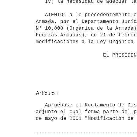
   IV) la necesidad de adecuar las normas reglamentarias a las normas legales vigentes en la materia;

   ATENTO: a lo precedentemente expuesto, a los informado por la Asesorías Letradas del Comando General de la 
Armada, por el Departamento Juríd
N° 10.808 (Orgánica de la Armada)
Fuerzas Armadas), de 21 de febrer
modificaciones a la Ley Orgánica 
                      EL PRESIDENTE DE LA REPÚBLICA

Artículo 1
   Apruébase el Reglamento de Disciplina para el Personal Militar de la Armada Nacional (*) conforme al Anexo 
adjunto el cual forma parte del p
de mayo de 2001 "Modificación de 