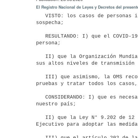
El Registro Nacional de Leyes y Decretos del presen
   VISTO: los casos de personas infectadas con el virus COVID-19, así como el aumento de pacientes con 
sospecha;

   RESULTANDO: I) que el COVID-19 es de rápida propagación y que su principal vía de contagio es de persona a 
persona;

   II) que la Organización Mundial de la Salud (OMS), en la evaluación permanente de este brote advierte sobre 
sus altos niveles de transmisión 
   III) que asimismo, la OMS recomienda "mantener una vigilancia firme para encontrar, aislar, someter a 
pruebas y tratar todos los casos,
   CONSIDERANDO: I) que es necesario adoptar medidas respecto de los centros de enseñanza pública y privada en 
nuestro país;

   II) que la Ley N° 9.202 de 12 de enero de 1934, en sus artículos 1 y 2, le otorga competencia al Poder 
Ejecutivo para adoptar las medida
   III) que el artículo 202 de la Constitución de la República establece la autonomía de la Enseñanza Pública;
