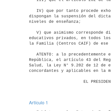
   IV) que por tanto procede exhortar a los Entes de Enseñanza Pública a que en forma preventiva y provisoria, 
dispongan la suspensión del dicta
niveles de enseñanza;

   V) que asimismo corresponde disponer la suspensión del dictado de clases y el cierre de los centros 
educativos privados, en todos los
la Familia (Centros CAIF) de ese 
   ATENTO: a lo precedentemente expuesto y a lo dispuesto por los artículos 44 y 202 de la Constitución de la 
República, el artículo 43 del Reg
Salud, la Ley N° 9.202 de 12 de e
concordantes y aplicables en la m
                      EL PRESIDENTE DE LA REPÚBLICA

Artículo 1