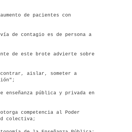
ión";

d colectiva;
