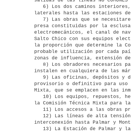
salidas de las líneas NO COMUNES 
   6) Los dos caminos interiores, uno en cada margen desde los diques

laterales hasta las estaciones de
   7) Las obras que se necesitaren para la navegación aguas arriba de la

presa constituidas por la esclusa
electromecánicos, el canal de nav
Salto Chico con sus equipos elect
la proporción que determine la Co
probable utilización por cada paí
zonas de influencia, extensión de
   8) Los obradores necesarios para la construcción de las obras que se

instalen en cualquiera de las már
   9) Las oficinas, depósitos y demás instalaciones de carácter

provisorio o definitivo para uso 
Mixta, que se emplacen en las inm
   10) Los equipos, repuestos, herramientas, utensilios adquiridos por 

la Comisión Técnica Mixta para la
   11) Los accesos a las obras previstas en el Proyecto.

   12) Las líneas de alta tensión desde las estaciones del anillo de

interconexión hasta Palmar y Mont
   13) La Estación de Palmar y la estación de llegada a Montevideo.
