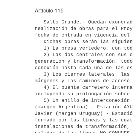
Artículo 115
   Salto Grande.- Quedan exoneradas las rentas derivadas de la

realización de obras para el Proy
fecha de entrada en vigencia del 
   Dichas obras serán las siguientes:

   1) La presa vertedero, con todas sus instalaciones electromecánicas.

   2) Las dos centrales con sus equipos mecánicos y eléctricos de

generación y transformación, todo
conexión hasta cada una de las es
   3) Los cierres laterales, las obras de ingeniería civil en las

márgenes y los caminos de acceso 
   4) El puente carretero internacional y la vía férrea en su calzada,

incluyendo su prolongación sobre 
   5) Un anillo de interconexión en alta tensión entre Estación AYUI

(margen Argentina) - Estación AYU
Javier (margen Uruguay) - Estació
formado por las líneas y las cuat
instalaciones de transformación, 