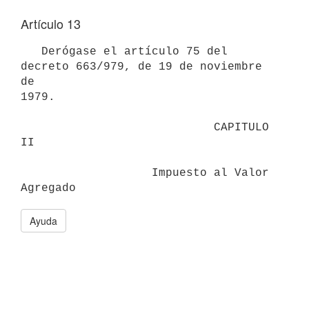
Artículo 13
   Derógase el artículo 75 del 
decreto 663/979, de 19 de noviembre 
de

1979.

                            CAPITULO 
II

                   Impuesto al Valor 
Ayuda