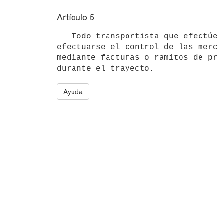
Artículo 5
   Todo transportista que efectúe también venta de mercaderías durante su recorrido, deber  justificar al 
efectuarse el control de las merc
mediante facturas o ramitos de pr
Ayuda