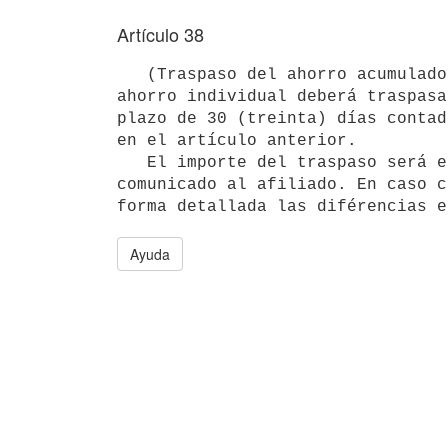
Artículo 38
   (Traspaso del ahorro acumulado) El importe acumulado en la cuenta de

ahorro individual deberá traspasa
plazo de 30 (treinta) días contad
en el artículo anterior.

   El importe del traspaso será equivalente, como mínimo, al importe

comunicado al afiliado. En caso c
Ayuda