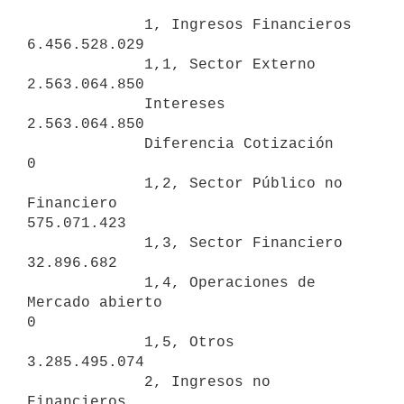
             1, Ingresos Financieros                         
6.456.528.029

             1,1, Sector Externo                             
2.563.064.850

             Intereses                                       
2.563.064.850

             Diferencia Cotización                                       
0

             1,2, Sector Público no 
Financiero                 
575.071.423

             1,3, Sector Financiero                             
32.896.682

             1,4, Operaciones de 
Mercado abierto                         
0

             1,5, Otros                                      
3.285.495.074

             2, Ingresos no 
Financieros                        