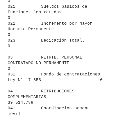
0

021          Sueldos basicos de 
Funciones Contratadas.                   
0

022          Incremento por Mayor 
Horario Permanente.                    
0

023          Dedicación Total.                                           
0

03           RETRIB. PERSONAL 
CONTRATADO NO PERMANENTE                   
0

031          Fondo de contrataciones 
Ley N° 17.556                       0

04           RETRIBUCIONES 
COMPLEMENTARIAS                      
39.614.788

041          Coordinación semana 
móvil                             