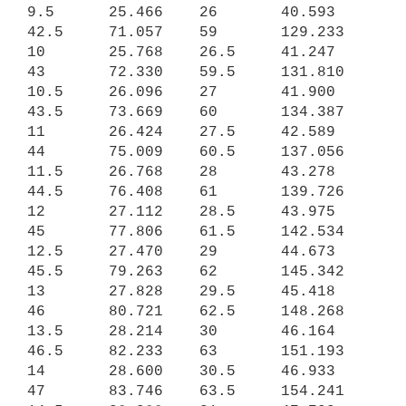
9.5      25.466    26       40.593   
42.5     71.057    59       129.233

10       25.768    26.5     41.247   
43       72.330    59.5     131.810

10.5     26.096    27       41.900   
43.5     73.669    60       134.387

11       26.424    27.5     42.589   
44       75.009    60.5     137.056

11.5     26.768    28       43.278   
44.5     76.408    61       139.726

12       27.112    28.5     43.975   
45       77.806    61.5     142.534

12.5     27.470    29       44.673   
45.5     79.263    62       145.342

13       27.828    29.5     45.418   
46       80.721    62.5     148.268

13.5     28.214    30       46.164   
46.5     82.233    63       151.193

14       28.600    30.5     46.933   
47       83.746    63.5     154.241
