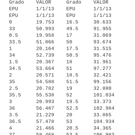
Grado    VALOR     Grado    VALOR

EPU      1/1/13    EPU      1/1/13   
EPU      1/1/13    EPU      1/1/13

0        19.753    16.5     30.633   
33       50.993    49.5     91.955

0.5      19.958    17       31.069   
33.5     51.866    50       93.674

1        20.164    17.5     31.515   
34       52.739    50.5     95.476

1.5      20.367    18       31.961   
34.5     53.664    51       97.277

2        20.571    18.5     32.421   
35       54.588    51.5     99.156

2.5      20.782    19       32.880   
35.5     55.538    52       101.034

3        20.993    19.5     33.373   
36       56.487    52.5     102.984

3.5      21.229    20       33.865   
36.5     57.478    53       104.934

4        21.466    20.5     34.365   
37       58.468    53.5     106.983
