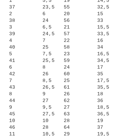
1          5,5    19         14,5   
37         23,5   55         32,5

2          6      20         15     
38         24     56         33

3          6,5    21         15,5   
39         24,5   57         33,5

4          7      22         16     
40         25     58         34

5          7,5    23         16,5   
41         25,5   59         34,5

6          8      24         17     
42         26     60         35

7          8,5    25         17,5   
43         26,5   61         35,5

8          9      26         18     
44         27     62         36

9          9,5    27         18,5   
45         27,5   63         36,5

10         10     28         19     
46         28     64         37

11         10,5   29         19,5   