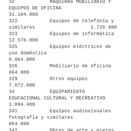
32            MAQUINAS MOBILIARIO Y 
EQUIPOS DE OFICINA          
31.104.000

322           Equipos de telefonía y 
similares                   1.728.000

323           Equipos de informática                            
12.576.000

325           Equipos eléctricos de 
uso doméstico                
8.064.000

326           Mobiliario de oficina                                
864.000

329           Otros equipos                                      
7.872.000

34            EQUIPAMIENTO 
EDUCACIONAL CULTURAL Y RECREATIVO     
1.094.400

341           Equipos audiovisuales 
fotografía y similares         
864.000

342           Obras de arte y piezas 