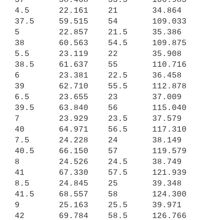
4.5      22.161    21       34.864   
37.5     59.515    54       109.033

5        22.857    21.5     35.386   
38       60.563    54.5     109.875

5.5      23.119    22       35.908   
38.5     61.637    55       110.716

6        23.381    22.5     36.458   
39       62.710    55.5     112.878

6.5      23.655    23       37.009   
39.5     63.840    56       115.040

7        23.929    23.5     37.579   
40       64.971    56.5     117.310

7.5      24.228    24       38.149   
40.5     66.150    57       119.579

8        24.526    24.5     38.749   
41       67.330    57.5     121.939

8.5      24.845    25       39.348   
41.5     68.557    58       124.300

9        25.163    25.5     39.971   
42       69.784    58.5     126.766
