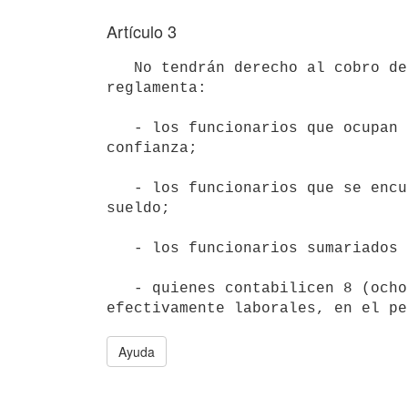
Artículo 3
   No tendrán derecho al cobro del «Fondo de Participación» que se

reglamenta:

   - los funcionarios que ocupan cargos políticos o de particular

confianza;

   - los funcionarios que se encuentran en uso de licencia sin goce de

sueldo;

   - los funcionarios sumariados con retención de haberes;

   - quienes contabilicen 8 (ocho) días o más de faltas sobre días

Ayuda