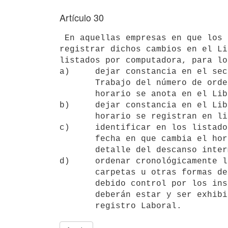
Artículo 30
 En aquellas empresas en que los trabajadores cambien reiteradamente los horarios y turnos y sea dificultoso 
registrar dichos cambios en el Li
listados por computadora, para lo
a)     dejar constancia en el sec
       Trabajo del número de orden del trabajador y de que el cambio de 

       horario se anota en el Libro de Registro;

b)     dejar constancia en el Lib
       horario se registran en listados por computadora;

c)     identificar en los listado
       fecha en que cambia el horario, y el horario que va a realizar con 

       detalle del descanso intermedio y semanal;

d)     ordenar cronológicamente l
       carpetas u otras formas de archivos similares a fin de permitir un 

       debido control por los inspectores de trabajo a cuya disposición 

       deberán estar y ser exhibidos junto con la Planilla y el Libro de 
