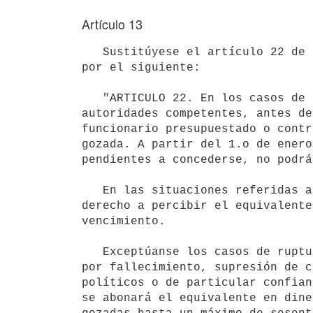
Artículo 13
   Sustitúyese el artículo 22 de la ley 14.416, de 28 de agosto de 1975,

por el siguiente:

   "ARTICULO 22. En los casos de ruptura de la relación funcional las

autoridades competentes, antes de
funcionario presupuestado o contr
gozada. A partir del 1.o de enero
pendientes a concederse, no podrá
   En las situaciones referidas anteriormente el funcionario carecerá de

derecho a percibir el equivalente
vencimiento.

   Exceptúanse los casos de ruptura de la relación funcional determinados

por fallecimiento, supresión de c
políticos o de particular confian
se abonará el equivalente en dine