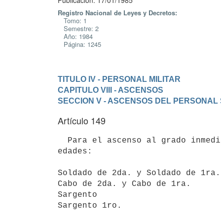
Publicación: 17/01/1985
Registro Nacional de Leyes y Decretos:
Tomo: 1
Semestre: 2
Año: 1984
Página: 1245
TITULO IV - PERSONAL MILITAR
CAPITULO VIII - ASCENSOS
SECCION V - ASCENSOS DEL PERSONA
Artículo 149
  Para el ascenso al grado inmediato superior se requerirá asimismo como condición no exceder las siguientes 
edades:

Soldado de 2da. y Soldado de 1ra.
Cabo de 2da. y Cabo de 1ra.      
Sargento                         
Sargento 1ro.                    