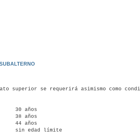
L SUBALTERNO
     30 años

     38 años

     44 años

     sin edad límite
