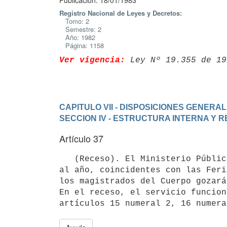
Publicación: 18/01/1983
Registro Nacional de Leyes y Decretos:
Tomo: 2
Semestre: 2
Año: 1982
Página: 1158
Ver vigencia:
 Ley Nº 19.355 de 19
CAPITULO VII - DISPOSICIONES GENERA
SECCION IV - ESTRUCTURA INTERNA Y 
Artículo 37
   (Receso). El Ministerio Público y Fiscal tendrá dos períodos de receso

al año, coincidentes con las Feri
los magistrados del Cuerpo gozará
En el receso, el servicio funcion