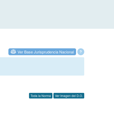
Ver Base Jurisprudencia Nacional
?
Toda la Norma
Ver Imagen del D.O.