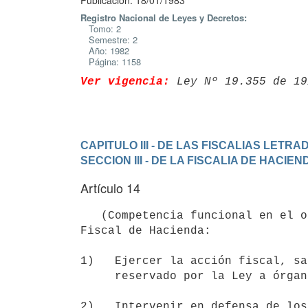
Publicación: 18/01/1983
Registro Nacional de Leyes y Decretos:
Tomo: 2
Semestre: 2
Año: 1982
Página: 1158
Ver vigencia:
 Ley Nº 19.355 de 19
CAPITULO III - DE LAS FISCALIAS LETR
SECCION III - DE LA FISCALIA DE HACIEN
Artículo 14
   (Competencia funcional en el orden jurisdiccional). Corresponde al

Fiscal de Hacienda:

1)   Ejercer la acción fiscal, sa
     reservado por la Ley a órganos especiales.

2)   Intervenir en defensa de los