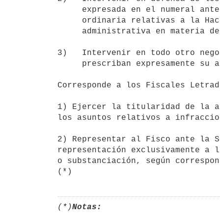
     expresada en el numeral anterior, en todas las causas de la justicia

     ordinaria relativas a la Hacienda Pública y las de la justicia

     administrativa en materia de reparación patrimonial.

3)   Intervenir en todo otro nego
     prescriban expresamente su audiencia.

Corresponde a los Fiscales Letrad
1) Ejercer la titularidad de la a
los asuntos relativos a infraccio
2) Representar al Fisco ante la S
representación exclusivamente a l
o substanciación, según correspon
(*)
Notas: