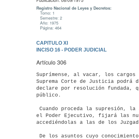
Publicación: 08/09/1975
Registro Nacional de Leyes y Decretos:
Tomo: 1
Semestre: 2
Año: 1975
Página: 464
CAPITULO XI
INCISO 16 - PODER JUDICIAL
Artículo 306
Suprímense, al vacar, los cargos 
Suprema Corte de Justicia podrá d
declare por resolución fundada, q
público.

 Cuando proceda la supresión, la Suprema Corte de Justicia de acuerdo con

el Poder Ejecutivo, fijará las nu
accediéndolas a las de los Juzgad
 De los asuntos cuyo conocimiento atribuyen los Códigos o leyes especiales
