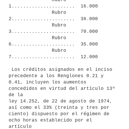
1......................  16.000

               Rubro 
2......................  38.000

               Rubro 
3......................  70.000

               Rubro 
6......................  35.000

               Rubro 
7......................  12.000

 Los créditos asignados en el inciso 
precedente a los Renglones 0.21 y

0.41, incluyen los aumentos 
concedidos en virtud del artículo 13º 
de la

ley 14.252, de 22 de agosto de 1974, 
así como el 33% (treinta y tres por

ciento) dispuesto por el régimen de 
ocho horas establecido por el 
artículo
