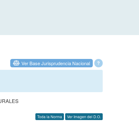
Ver Base Jurisprudencia Nacional
?
URALES
Toda la Norma
Ver Imagen del D.O.