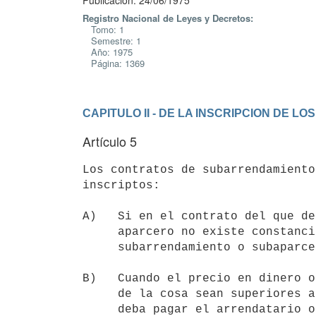
Publicación: 24/06/1975
Registro Nacional de Leyes y Decretos:
Tomo: 1
Semestre: 1
Año: 1975
Página: 1369
CAPITULO II - DE LA INSCRIPCION DE L
Artículo 5
Los contratos de subarrendamiento
inscriptos:

A)   Si en el contrato del que de
     aparcero no existe constancia expresa de la autorización para el

     subarrendamiento o subaparcería.

B)   Cuando el precio en dinero o
     de la cosa sean superiores a lo que según el contrato originario
