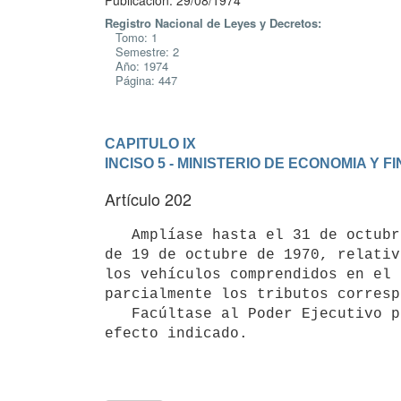
Publicación: 29/08/1974
Registro Nacional de Leyes y Decretos:
Tomo: 1
Semestre: 2
Año: 1974
Página: 447
CAPITULO IX
INCISO 5 - MINISTERIO DE ECONOMIA Y 
Artículo 202
   Amplíase hasta el 31 de octubre de 1974 el plazo a que hace referencia el artículo 502 de la Ley Nº 13.892, 
de 19 de octubre de 1970, relativ
los vehículos comprendidos en el 
parcialmente los tributos corresp
   Facúltase al Poder Ejecutivo para extender dichos plazos al solo 

efecto indicado.
