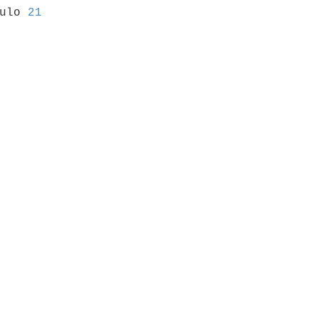
culo 
21