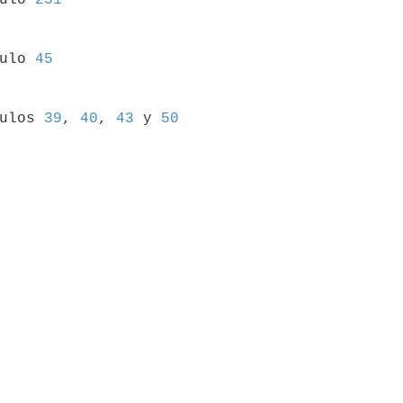
culo 
45
culos 
39
, 
40
, 
43
 y 
50