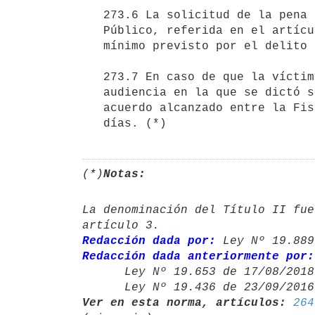
   273.6 La solicitud de la pena disminuida por parte del Ministerio

   Público, referida en el artículo 273.2, no podrá ser inferior al

   mínimo previsto por el delito correspondiente.

   273.7 En caso de que la víctima no hubiera estado presente en la

   audiencia en la que se dictó sentencia, esta será notificada del

   acuerdo alcanzado entre la Fiscalía y el imputado, en el plazo de diez

   días. (*)
(*)
Notas:
La denominación del Título II fue
Redacción dada por:
 Ley Nº 19.889
Redacción dada anteriormente por:

      Ley Nº 19.653 de 17/08/20
      Ley Nº 19.436 de 23/09/20
Ver en esta norma, artículos:
264