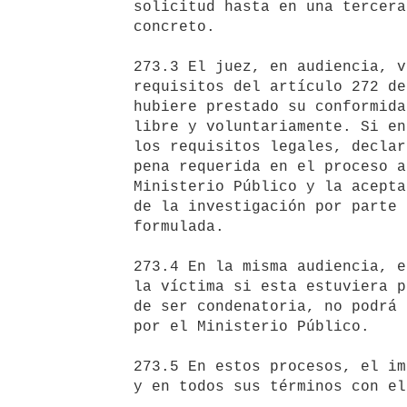
   solicitud hasta en una tercera parte de aquella aplicable al caso

   concreto.

   273.3 El juez, en audiencia, verificará el cumplimiento de los

   requisitos del artículo 272 de este Código, así como que el imputado

   hubiere prestado su conformidad con conocimiento de sus derechos,

   libre y voluntariamente. Si entendiera que el acuerdo no cumple con

   los requisitos legales, declarará su inadmisibilidad. En este caso, la

   pena requerida en el proceso abreviado no será vinculante para el

   Ministerio Público y la aceptación de los hechos y de los antecedentes

   de la investigación por parte del imputado se tendrá por no

   formulada.

   273.4 En la misma audiencia, el juez dictará sentencia, luego de oír a

   la víctima si esta estuviera presente en la audiencia, la que, en caso

   de ser condenatoria, no podrá imponer una pena mayor a la solicitada

   por el Ministerio Público. 

   273.5 En estos procesos, el imputado deberá cumplir de manera efectiva

   y en todos sus términos con el acuerdo alcanzado con la Fiscalía.
