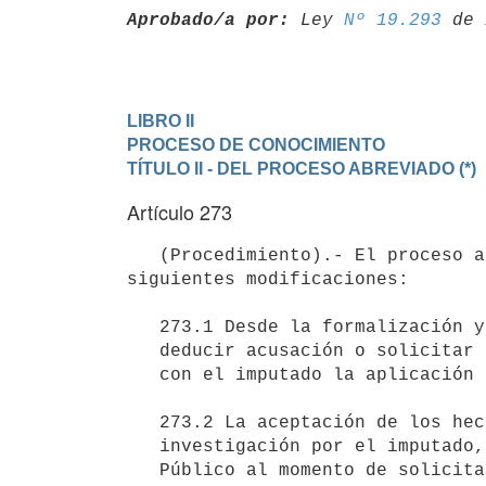
Aprobado/a por:
 Ley 
Nº 19.293
LIBRO II

PROCESO DE CONOCIMIENTO
TÍTULO II - DEL PROCESO ABREVIADO (*)
Artículo 273
   (Procedimiento).- El proceso abreviado se regirá por lo establecido en el proceso ordinario, con las 
siguientes modificaciones:

   273.1 Desde la formalización y hasta el vencimiento del plazo para

   deducir acusación o solicitar sobreseimiento, el fiscal podrá acordar

   con el imputado la aplicación del proceso abreviado.

   273.2 La aceptación de los hechos y de los antecedentes de la

   investigación por el imputado, será considerada por el Ministerio

   Público al momento de solicitar la pena, pudiendo disminuir la
