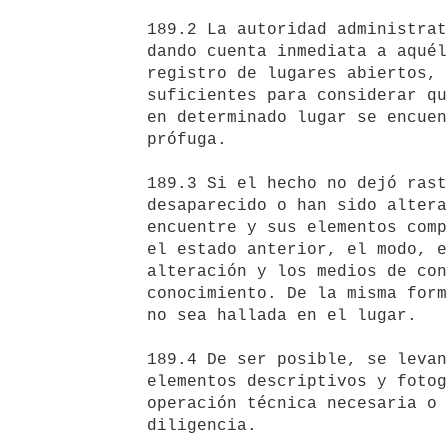
   189.2 La autoridad administrativa, por orden del fiscal o por sí,

   dando cuenta inmediata a aquél, podrá inspeccionar o disponer el

   registro de lugares abiertos, cosas o personas, cuando existan motivos

   suficientes para considerar que se encontraran rastros de delito o que

   en determinado lugar se encuentra el imputado o alguna persona

   prófuga.

   189.3 Si el hecho no dejó rastros o efectos materiales o si estos han

   desaparecido o han sido alterados, se describirá la situación que se

   encuentre y sus elementos componentes, procurando consignar asimismo

   el estado anterior, el modo, el tiempo y la causa de su desaparición o

   alteración y los medios de convicción de los cuales se obtuvo ese

   conocimiento. De la misma forma se procederá cuando la persona buscada

   no sea hallada en el lugar.

   189.4 De ser posible, se levantarán planos de señales, se usarán

   elementos descriptivos y fotográficos y se realizará toda otra

   operación técnica necesaria o útil para el cabal cumplimiento de la

   diligencia.
