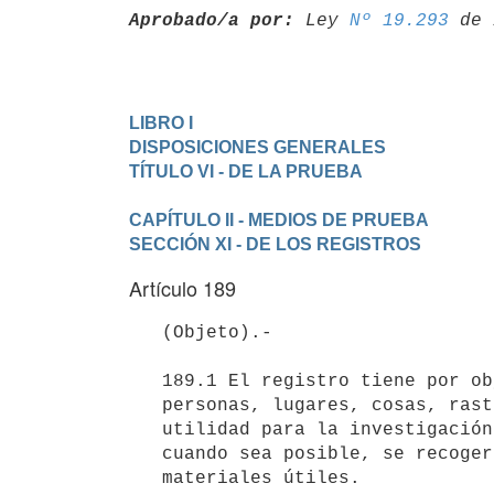
Aprobado/a por:
 Ley 
Nº 19.293
LIBRO I

DISPOSICIONES GENERALES
CAPÍTULO II - MEDIOS DE PRUEBA
SECCIÓN XI - DE LOS REGISTROS
Artículo 189
   (Objeto).-

   189.1 El registro tiene por objeto averiguar el estado de las

   personas, lugares, cosas, rastros u otros efectos materiales de

   utilidad para la investigación. De su realización se labrará acta y

   cuando sea posible, se recogerán o conservarán los elementos

   materiales útiles.
