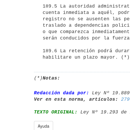
   189.5 La autoridad administrativa, por orden del fiscal o por sí dando

   cuenta inmediata a aquél, podrá disponer que durante la diligencia de

   registro no se ausenten las personas halladas en el lugar, o su

   traslado a dependencias policiales por razones de su propia seguridad,

   o que comparezca inmediatamente cualquier otra. Los que desobedezcan

   serán conducidos por la fuerza pública.

   189.6 La retención podrá durar hasta cuatro horas, salvo que el juez

   habilitare un plazo mayor. (*)
(*)
Notas:
Redacción dada por:
 Ley Nº 19.889
Ver en esta norma, artículos:
279
TEXTO ORIGINAL:
 Ley Nº 19.293 de 
Ayuda