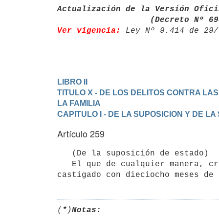
Actualización de la Versión Ofici
                   (Decreto
Ver vigencia:
 Ley Nº 9.414 de 29/
LIBRO II
TITULO X - DE LOS DELITOS CONTRA LA
LA FAMILIA
CAPITULO I - DE LA SUPOSICION Y DE L
Artículo 259
   (De la suposición de estado)

   El que de cualquier manera, creare un estado civil falso o engendrare el peligro de su creación, será 
castigado con dieciocho meses de 
(*)
Notas: