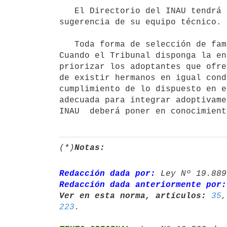
   El Directorio del INAU tendrá legitimación activa para apelar la    sentencia que no contemple la 
sugerencia de su equipo técnico. 

   Toda forma de selección de familia adoptante que no cumpla con lo    dispuesto anteriormente será nula. 
Cuando el Tribunal disponga la en
priorizar los adoptantes que ofre
de existir hermanos en igual cond
cumplimiento de lo dispuesto en e
adecuada para integrar adoptivame
(*)
Notas:
Redacción dada por:
 Ley Nº 19.889
Redacción dada anteriormente por:
Ver en esta norma, artículos:
35
,
223