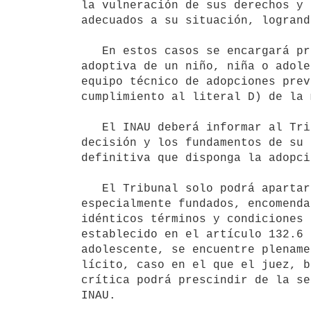
la vulneración de sus derechos y 
adecuados a su situación, logrand
   En estos casos se encargará preceptivamente el cumplimiento de la    resolución judicial de inserción 
adoptiva de un niño, niña o adole
equipo técnico de adopciones prev
cumplimiento al literal D) de la 
   El INAU deberá informar al Tribunal de todas las actuaciones del equipo técnico, detallando el proceso de 
decisión y los fundamentos de su 
definitiva que disponga la adopci
   El Tribunal solo podrá apartarse de la selección realizada por el equipo técnico del INAU por motivos 
especialmente fundados, encomenda
idénticos términos y condiciones 
establecido en el artículo 132.6 
adolescente, se encuentre plename
lícito, caso en el que el juez, b
crítica podrá prescindir de la se
INAU. 
