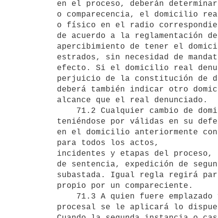
en el proceso, deberán determinar
o comparecencia, el domicilio rea
o físico en el radio correspondie
de acuerdo a la reglamentación de
apercibimiento de tener el domici
estrados, sin necesidad de mandat
efecto. Si el domicilio real denu
perjuicio de la constitución de d
deberá también indicar otro domic
alcance que el real denunciado. 

    71.2 Cualquier cambio de domicilio deberá comunicarse de inmediato, 

teniéndose por válidas en su defe
en el domicilio anteriormente con
para todos los actos, 

incidentes y etapas del proceso, 
de sentencia, expedición de segun
subastada. Igual regla regirá par
propio por un compareciente. 

    71.3 A quien fuere emplazado y no compareciere fijando domicilio 

procesal se le aplicará lo dispue
Cuando la segunda instancia o cas