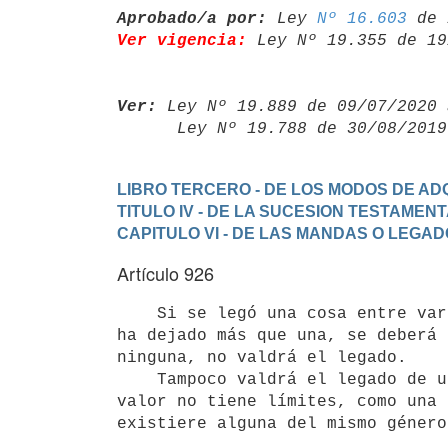
Aprobado/a por:
 Ley 
Nº 16.603
Ver vigencia:
 Ley Nº 19.355 de 19
Ver:
 Ley Nº 19.889 de 09/07/2020 
      Ley Nº 19.788 de 30/08/20
LIBRO TERCERO - DE LOS MODOS DE ADQ
TITULO IV - DE LA SUCESION TESTAMEN
CAPITULO VI - DE LAS MANDAS O LEGA
Artículo 926
    Si se legó una cosa entre varias que el testador creyó tener y no

ha dejado más que una, se deberá 
ninguna, no valdrá el legado.

    Tampoco valdrá el legado de una cosa indeterminada, de aquellas cuyo

valor no tiene límites, como una 