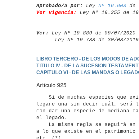
Aprobado/a por:
 Ley 
Nº 16.603
Ver vigencia:
 Ley Nº 19.355 de 19
Ver:
 Ley Nº 19.889 de 09/07/2020 
      Ley Nº 19.788 de 30/08/20
LIBRO TERCERO - DE LOS MODOS DE ADQ
TITULO IV - DE LA SUCESION TESTAMEN
CAPITULO VI - DE LAS MANDAS O LEGA
Artículo 925
    Si de muchas especies que existen en el patrimonio del testador, se

legare una sin decir cuál, será l
con dar una especie de mediana ca
el legado.

    La misma regla se seguirá en los legados de género que no se limitan

a lo que existe en el patrimonio 