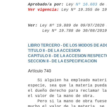
Aprobado/a por:
 Ley 
Nº 16.603
Ver vigencia:
 Ley Nº 19.355 de 19
Ver:
 Ley Nº 19.889 de 09/07/2020 
      Ley Nº 19.788 de 30/08/20
LIBRO TERCERO - DE LOS MODOS DE ADQ
TITULO II - DE LA ACCESION
CAPITULO II - DE LA ACCESION RESPE
SECCION II - DE LA ESPECIFICACION
Artículo 740
    Si alguien ha empleado materia ajena para formar cosa de una nueva

especie, sea que la materia pueda
el dueño derecho para reclamar la
el valor de la mano de obra.

    Pero si la mano de obra fuese de tal naturaleza, que excediese en

mucho el valor de la materia, se 